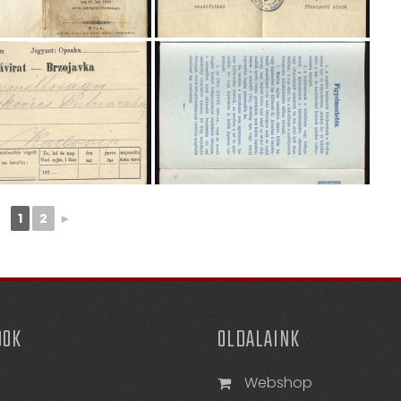
1
2
►
OOK
OLDALAINK
Webshop