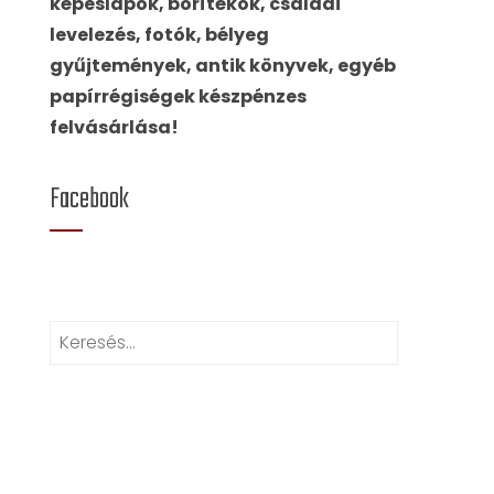
képeslapok, borítékok, családi
levelezés, fotók, bélyeg
gyűjtemények, antik könyvek, egyéb
papírrégiségek készpénzes
felvásárlása!
Facebook
Keresés: