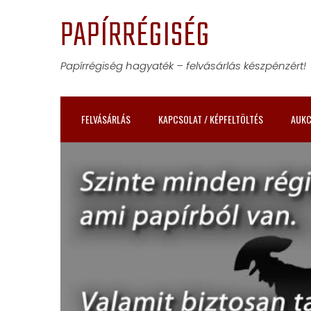
Skip
PAPÍRRÉGISÉG
to
content
Papírrégiség hagyaték – felvásárlás készpénzért!
FELVÁSÁRLÁS
KAPCSOLAT / KÉPFELTÖLTÉS
AUKC