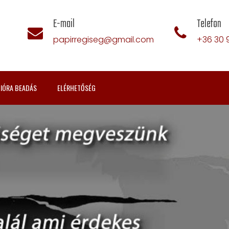
E-mail
Telefon
papirregiseg@gmail.com
+36 30 
IÓRA BEADÁS
ELÉRHETŐSÉG