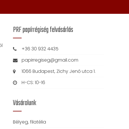
PRF papírrégiség felvásárlás
ól
+36 30 932 4435
papirregiseg@gmail.com
1066 Budapest, Zichy Jenő utca 1.
H-CS: 10-16
Vásárolunk
Bélyeg, filatélia